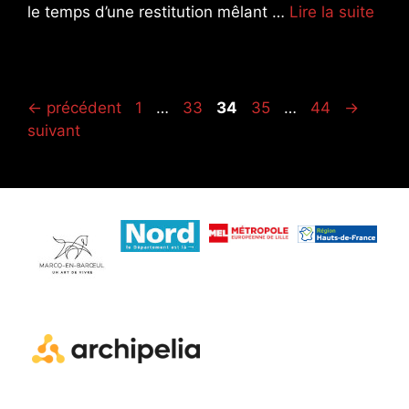
le temps d’une restitution mêlant …
Lire la suite
Page
Page
Page
Page
Page
←
précédent
1
…
33
34
35
…
44
→
suivant