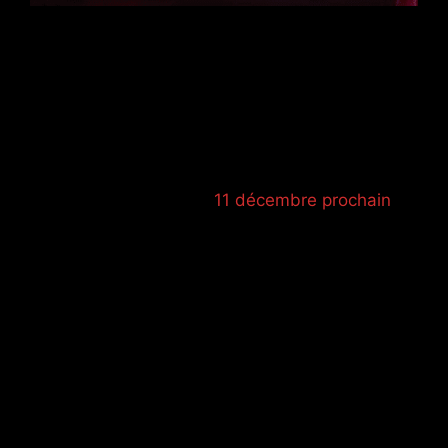
Invitée dans le cadre du « One Shot Not » de
Manu Katché à Jazz à Vienne, la chanteuse
Célia Kameni a eu l’honneur de partager la
scène du théâtre antique avec le chanteur
Sting le 4 juillet dernier.
Elle sera l’invitée de Jazz en Nord au côté du
pianiste Alfio Origlio le
11 décembre prochain
au
centre culturel La Source de Roncq.