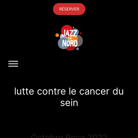
Aller
RÉSERVER
au
contenu
lutte contre le cancer du
sein
Octobre Rose 2022