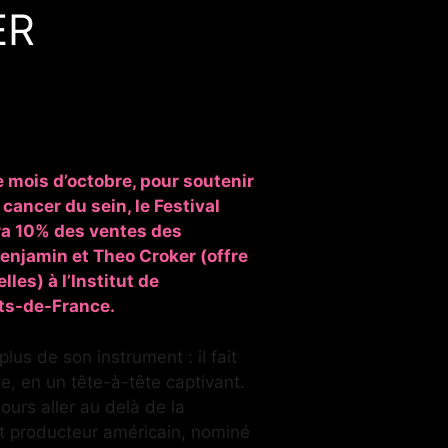
ER
mois d’octobre, pour soutenir
 cancer du sein, le Festival
ra 10% des ventes des
enjamin et Theo Croker (offre
les) à l’Institut de
ts-de-France.
lus de son instrument : il fait
e, en un tête-à-tête captivant.
jours aller au delà de la
 et producteur américain, nominé