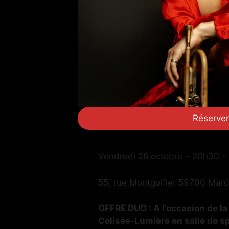
Réserver
Vendredi 28 octobre – 20h30 –
55, rue Montgolfier 59700 Mar
OFFRE DUO : A l’occasion de l
Colisée-Lumière en salle de s