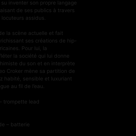
u inventer son propre langage
aisant de ses publics à travers
locuteurs assidus.
 de la scène actuelle et fait
nrichissant ses créations de hip-
icaines. Pour lui, la
léter la société qui lui donne
chimiste du son et en interprète
o Croker mène sa partition de
z habité, sensible et luxuriant
ue au fil de l’eau.
– trompette lead
e – batterie