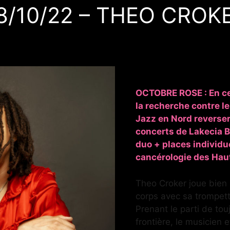
8/10/22 – THEO CROK
OCTOBRE ROSE : En ce 
la recherche contre le
Jazz en Nord reverse
concerts de Lakecia B
duo + places individuel
cancérologie des Hau
Theo Croker joue bien p
corps avec sa trompett
Prenant le parti de tou
frontière, le musicien