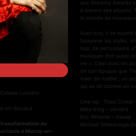
aux Grammy Awards a s
à travers ses albums, f
le monde de nouveaux 
Avec brio, il se nourrit
fusionner les styles, e
hop, de percussions afr
musique« doit aussi ref
vie ». C’est donc en al
de son époque que The
main de maître ; un jaz
qui se vit comme on vog
 Colisée Lumière
Line-up : Theo Croker 
cq-en-Baroeul
Mike King – claviers
Eric Wheeler – basse
a transformation du
Michael Shekwoaga Od
pectacle à Marcq-en-