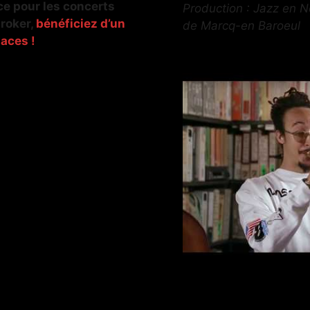
ace pour les concerts
Production : Jazz en No
roker,
bénéficiez d’un
de Marcq-en Baroeul
laces !