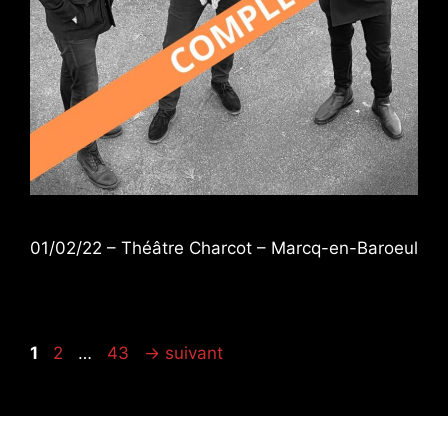
01/02/22 – Théâtre Charcot – Marcq-en-Baroeul
Page
Page
Page
1
2
…
43
→
suivant