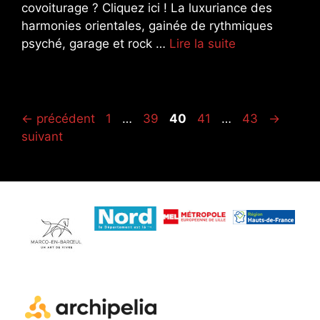
covoiturage ? Cliquez ici ! La luxuriance des
harmonies orientales, gainée de rythmiques
psyché, garage et rock …
Lire la suite
Page
Page
Page
Page
Page
←
précédent
1
…
39
40
41
…
43
→
suivant