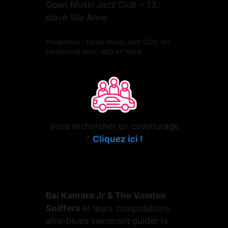
Open Music Jazz Club – 13,
place Ste Anne
Production : Open Music Jazz Club, en
partenariat avec Jazz en Nord
Vous rechercher un covoiturage
?
Cliquez ici !
Baï Kamara Jr
& The Voodoo
Sniffers
et leurs compositions
afro-blues viendront guider la