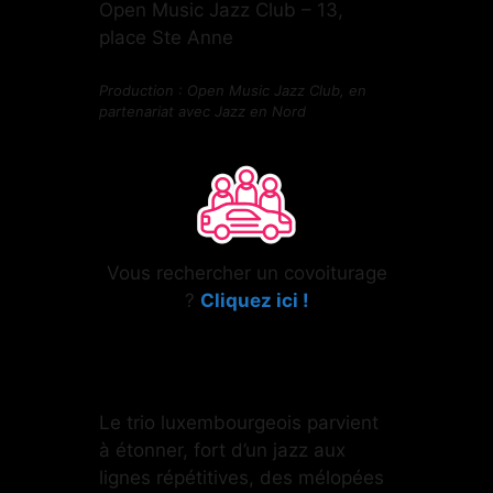
Open Music Jazz Club – 13,
place Ste Anne
Production : Open Music Jazz Club, en
partenariat avec Jazz en Nord
Vous rechercher un covoiturage
?
Cliquez ici !
Le trio luxembourgeois parvient
à étonner, fort d’un jazz aux
lignes répétitives, des mélopées