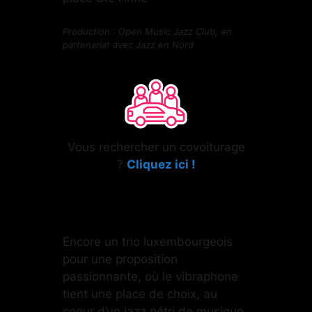
Production : Open Music Jazz Club, en
partenariat avec Jazz en Nord
Vous rechercher un covoiturage
?
Cliquez ici !
Encore un trio luxembourgeois
pour une proposition
passionnante, où le vibraphone
tient une place de choix, au
coeur d’un jazz pétri de musique