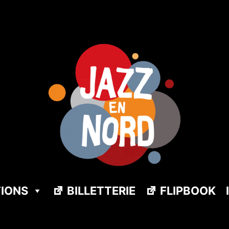
TIONS
BILLETTERIE
FLIPBOOK