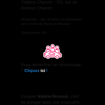
Théâtre Charcot – 122, rue du
Docteur Charcot
Production : Jazz en Nord, en partenariat
avec la ville de Marcq-en-Baroeul
Crédit photo :
DA
Vous rechercher un covoiturage
?
Cliquez
ici
!
Evoquer
Valérie Ekoumè
, c’est
se plonger dans une musicalité