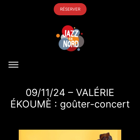
Aller
RÉSERVER
au
contenu
09/11/24 – VALÉRIE
ÉKOUMÈ : goûter-concert