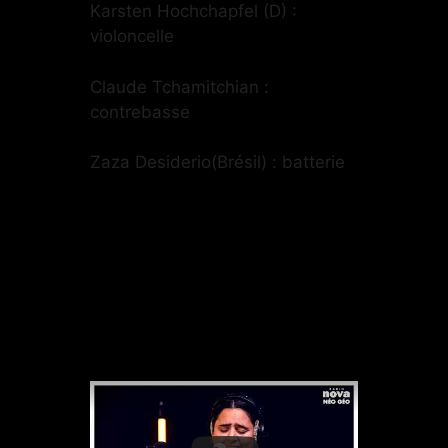
Karsten Hochchapfel (D) :
violoncelle
Claude Tchamitchian :
contrebasse
Zaza Desiderio(Brésil) : batterie