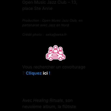
Open Music Jazz Club – 13,
place Ste Anne
Production : Open Music Jazz Club, en
partenariat avec Jazz en Nord
Crédit photo : seka@seka.fr
Vous rechercher un covoiturage
?
Cliquez
ici
!
Avec
Healing Rituals
, son
neuvième album, la flûtiste