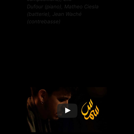
Dufour (piano), Matheo Ciesla
(batterie), Jean Waché
(contrebasse)