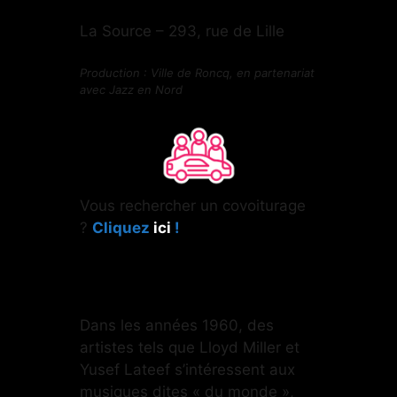
La Source – 293, rue de Lille
Production : Ville de Roncq, en partenariat
avec Jazz en Nord
Vous rechercher un covoiturage
?
Cliquez
ici
!
Dans les années 1960, des
artistes tels que Lloyd Miller et
Yusef Lateef s’intéressent aux
musiques dites « du monde »,