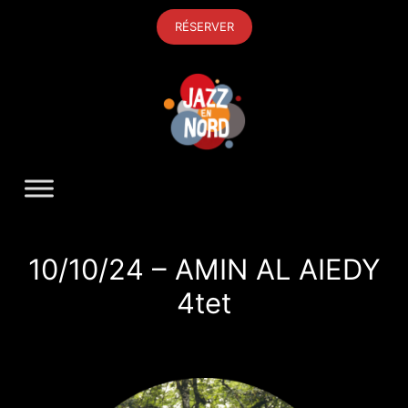
Aller
RÉSERVER
au
contenu
10/10/24 – AMIN AL AIEDY
4tet