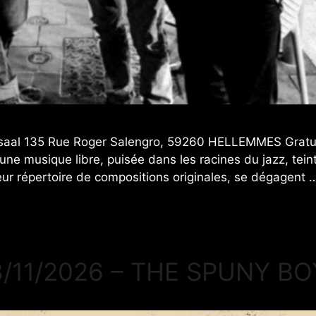
al 135 Rue Roger Salengro, 59260 HELLEMMES Gratuit 
une musique libre, puisée dans les racines du jazz, tein
eur répertoire de compositions originales, se dégagent
8/11/2026 – THE SPUNY BO