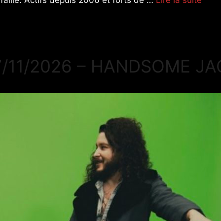
faille. Actifs depuis 2006 et forts de …
Lire la suite
7/11/2026 – HANDSOME JA