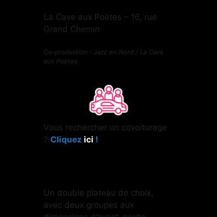
La Cave aux Poètes – 16, rue
Grand Chemin
Co-production : Jazz en Nord / La Cave
aux Poètes.
Vous rechercher un covoiturage
?
Cliquez
ici
!
Un double plateau de choix,
avec deux groupes aux