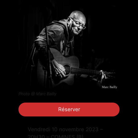
Photo @ Marc Bailly
Réserver
Vendredi 10 novembre 2023 –
20H30 – COMINES (B)