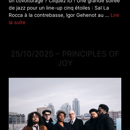
un covoiturage ? Cliquez ici ! Une grande soirée
de jazz pour un line-up cinq étoiles : Sal La
Rocca à la contrebasse, Igor Gehenot au …
Lire
la suite
25/10/2025 – PRINCIPLES OF
JOY