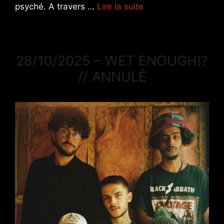
psyché. A travers …
Lire la suite
28/10/2025 – WET ENOUGH!?
// ANNULÉ