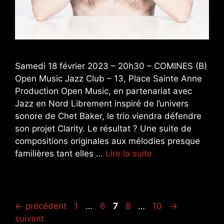
Samedi 18 février 2023 – 20h30 – COMINES (B)
Open Music Jazz Club – 13, Place Sainte Anne
Production Open Music, en partenariat avec
Jazz en Nord Librement inspiré de l’univers
sonore de Chet Baker, le trio viendra défendre
son projet Clarity. Le résultat ? Une suite de
compositions originales aux mélodies presque
familières tant elles …
Lire la suite
Page
Page
Page
Page
Page
←
précédent
1
…
6
7
8
…
10
→
suivant