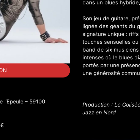
dans un blues hybride,
Son jeu de guitare, préc
lignée des géants du g
signature unique : riffs
touches sensuelles ou 
band de six musiciens d
intenses où le blues di
portés par une présen
ION
une générosité commun
e l’Epeule – 59100
Production : Le Colisé
Jazz en Nord
5€