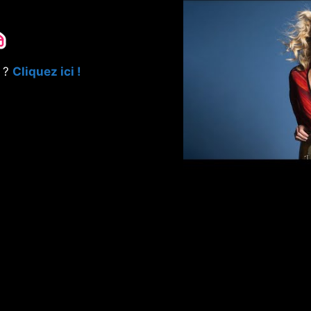
e ?
Cliquez ici !