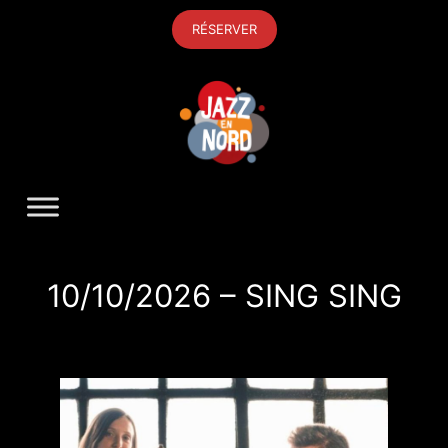
Aller
RÉSERVER
au
contenu
10/10/2026 – SING SING