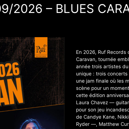
09/2026 – BLUES CAR
En 2026, Ruf Records c
Caravan, tournée embl
année trois artistes du
unique : trois concerts
une jam finale où les 
scène pour un moment c
cette édition annivers
Laura Chavez — guitari
pour son jeu incandesc
de Candye Kane, Nikki 
Ryder —, Matthew Curr