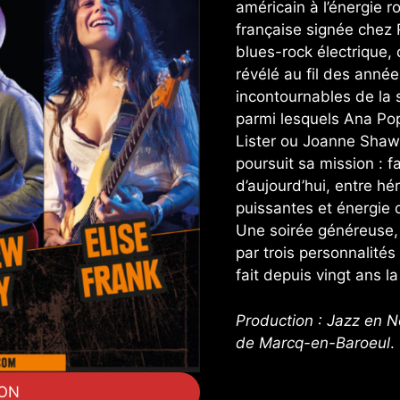
américain à l’énergie ro
française signée chez 
blues-rock électrique, 
révélé au fil des anné
incontournables de la 
parmi lesquels Ana Po
Lister ou Joanne Shaw
poursuit sa mission : fa
d’aujourd’hui, entre hé
puissantes et énergie 
Une soirée généreuse, 
par trois personnalités f
fait depuis vingt ans l
Production : Jazz en No
de Marcq-en-Baroeul
.
ION