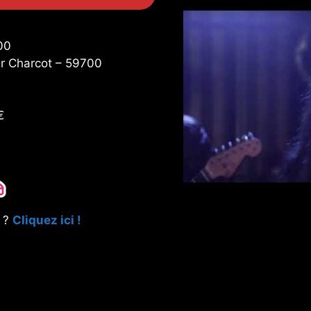
00
Dr Charcot – 59700
€
e ?
Cliquez ici !