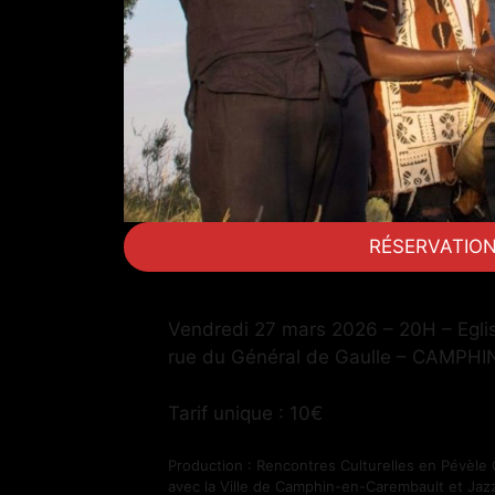
RÉSERVATIO
Vendredi 27 mars 2026 – 20H – Eglis
rue du Général de Gaulle – CAMP
Tarif unique : 10€
Production : Rencontres Culturelles en Pévèle 
avec la Ville de Camphin-en-Carembault et Jaz