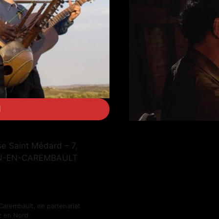
N
e Saint Médard – 7,
HIN-EN-CAREMBAULT
Carembault, en partenariat
z en Nord