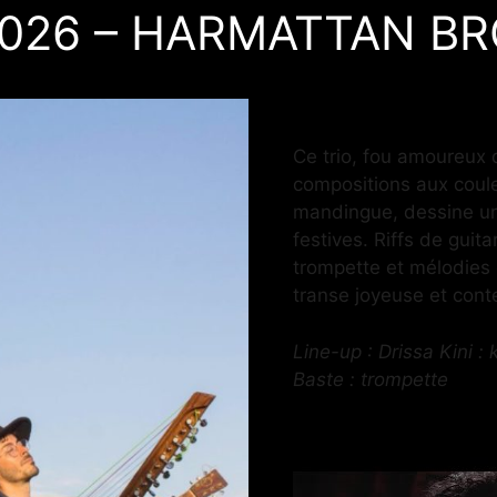
2026 – HARMATTAN B
Ce trio, fou amoureux 
compositions aux coul
mandingue, dessine un
festives. Riffs de guit
trompette et mélodies 
transe joyeuse et cont
Line-up : Drissa Kini : 
Baste : trompette