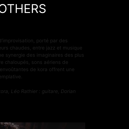
ROTHERS
d’improvisation, porté par des
eurs chaudes, entre jazz et musique
e synergie des imaginaires des plus
are chaloupés, sons aériens de
envoûtantes de kora offrent une
emplative.
kora, Léo Rathier : guitare,
Dorian