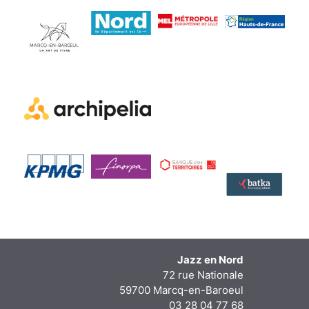
Jazz en Nord
72 rue Nationale
59700 Marcq-en-Baroeul
03 28 04 77 68