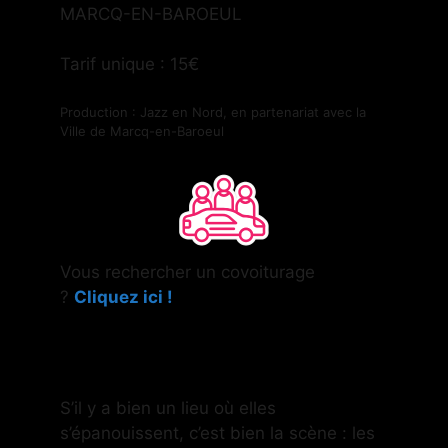
MARCQ-EN-BAROEUL
Tarif unique : 15€
Production : Jazz en Nord, en partenariat avec la
Ville de Marcq-en-Baroeul
Vous rechercher un covoiturage
?
Cliquez ici !
S’il y a bien un lieu où elles
s’épanouissent, c’est bien la scène : les