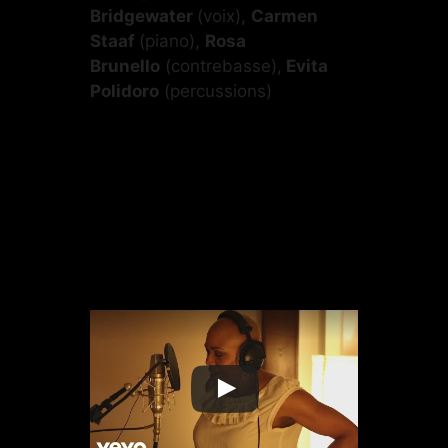
Bridgewater
(voix),
Carmen
Staaf
(piano),
Rosa
Brunello
(contrebasse),
Evita
Polidoro
(percussions)