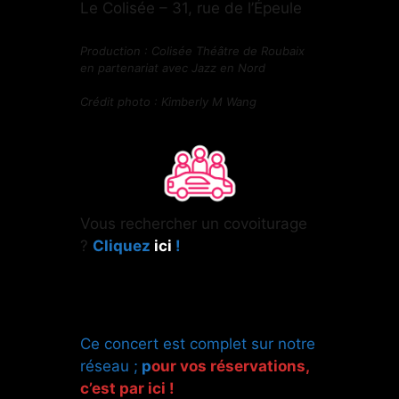
Le Colisée – 31, rue de l’Épeule
Production : Colisée Théâtre de Roubaix
en partenariat avec Jazz en Nord
Crédit photo : Kimberly M Wang
Vous rechercher un covoiturage
?
Cliquez
ici
!
Ce concert est complet sur notre
réseau ;
p
our vos réservations,
c’est par ici !