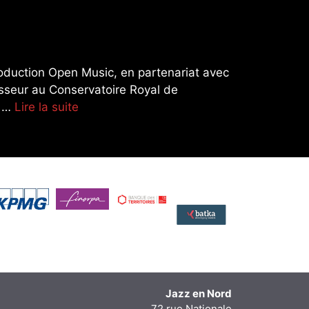
duction Open Music, en partenariat avec
esseur au Conservatoire Royal de
r …
Lire la suite
Jazz en Nord
72 rue Nationale