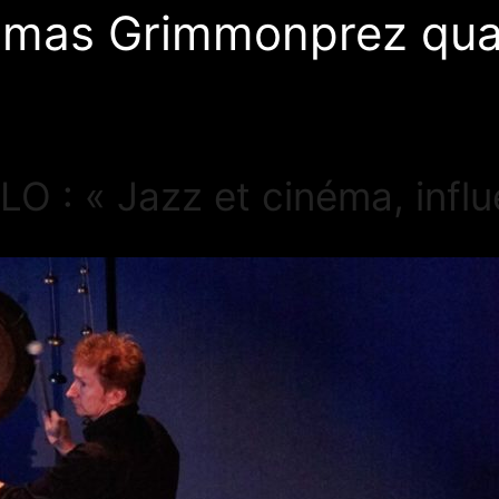
mas Grimmonprez qua
LO : « Jazz et cinéma, infl