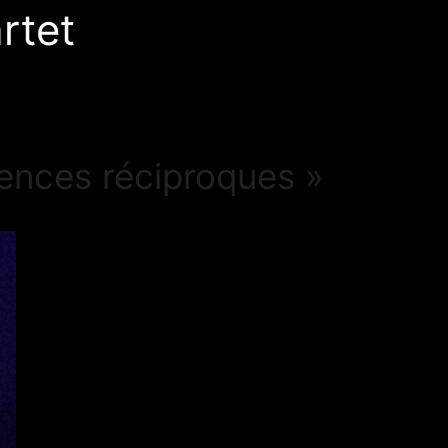
rtet
uences réciproques »