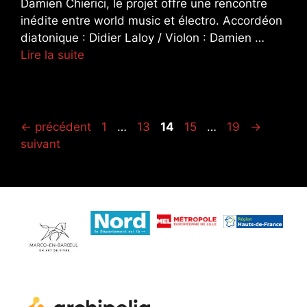
Damien Chierici, le projet offre une rencontre
inédite entre world music et électro. Accordéon
diatonique : Didier Laloy / Violon : Damien …
Lire la suite
Page
Page
Page
Page
Page
←
précédent
1
…
13
14
15
…
19
→
suivant