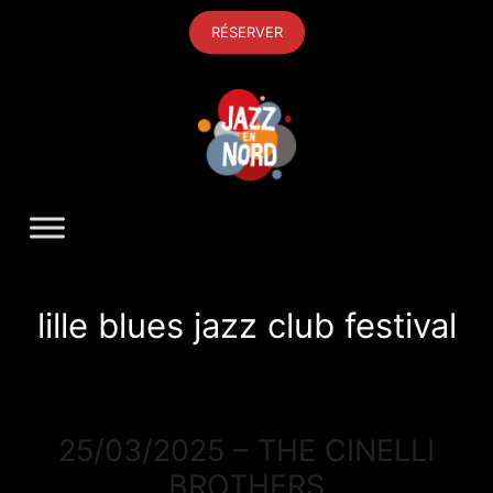
Aller
RÉSERVER
au
contenu
lille blues jazz club festival
25/03/2025 – THE CINELLI
BROTHERS