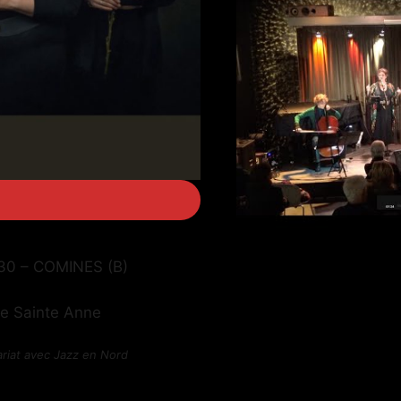
h30 – COMINES (B)
ce Sainte Anne
riat avec Jazz en Nord