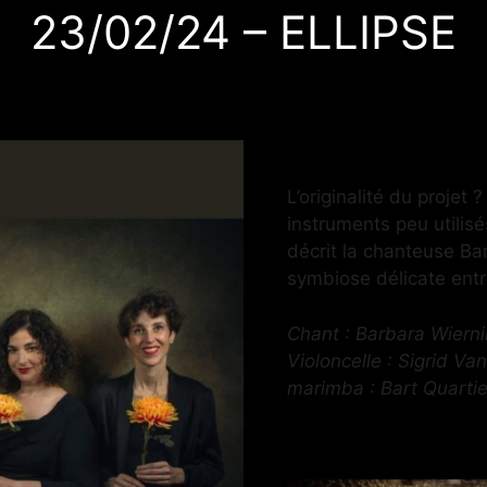
23/02/24 – ELLIPSE
L’originalité du projet 
instruments peu utilis
décrit la chanteuse Ba
symbiose délicate entre
Chant : Barbara Wiernik
Violoncelle : Sigrid V
marimba : Bart Quartie