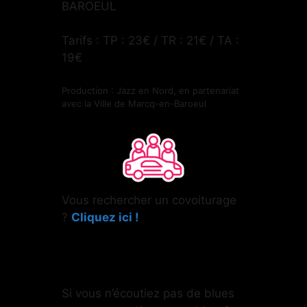
BAROEUL
Tarifs : TP : 23€ / TR : 21€ / TA :
19€
Production : Jazz en Nord, en partenariat
avec la Ville de Marcq-en-Baroeul
Vous rechercher un covoiturage
?
Cliquez ici !
Si vous n’écoutiez pas de blues