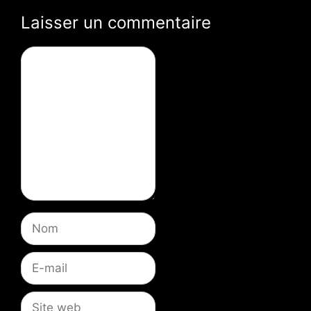
Laisser un commentaire
Commentaire
Nom
E-
mail
Site