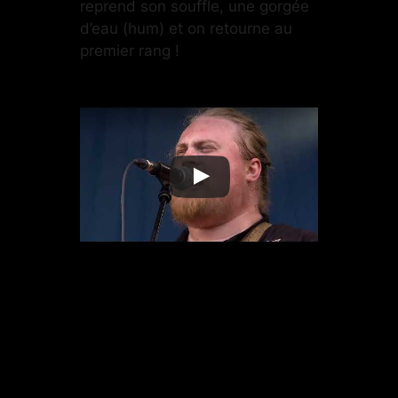
reprend son souffle, une gorgée
d’eau (hum) et on retourne au
premier rang !