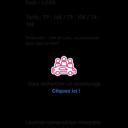
Foch – LOOS
Tarifs : TP : 14€ / TR : 10€ / TA :
10€
Production : Ville de Loos,
en partenariat
avec
Jazz en Nord
Vous rechercher un covoiturage
?
Cliquez ici !
L’autrice-compositrice-interprète