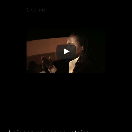
Line-up
: