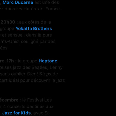
e,
Marc Ducarne
est une des
azz dans les Hauts-de-France.
, 20h30
: aux côtés de la
e groupe
Yokatta Brothers
 et sensuel, dans la pure
tats-Unis, souligné par des
tées.
e, 17h
: le groupe
Heptone
rises jazz des Beatles, Lenny
 sans oublier
Giant Steps
de
ert idéal pour découvrir le jazz
 décembre
: le Festival Les
r 4 concerts destinés aux
,
Jazz for Kids
, avec
Et