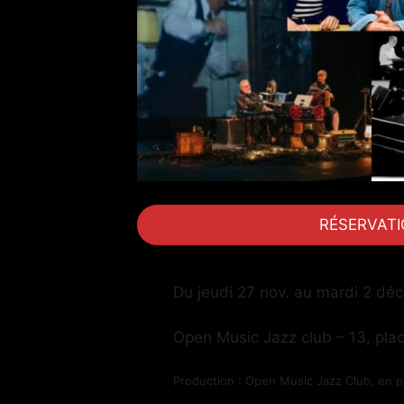
RÉSERVAT
Du jeudi 27 nov. au mardi 2 dé
Open Music Jazz club – 13, pla
Production : Open Music Jazz Club, en p