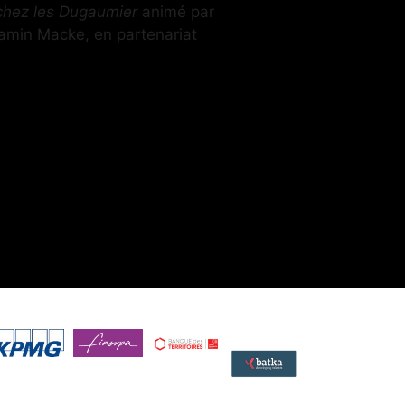
chez les Dugaumier
animé par
jamin Macke, en partenariat