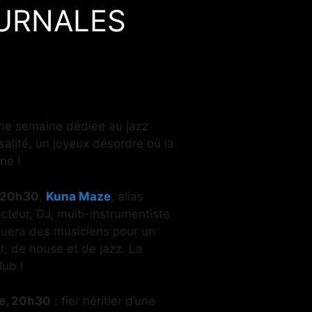
ATURNALES
une semaine dédiée au jazz
salité, un joyeux désordre où la
ne !
à 20h30
,
Kuna Maze
, alias
cteur, DJ, multi-instrumentiste
oquera des musiciens pour un
t
, de house et de jazz. La
lub !
e, 20h30
: fier héritier d’une