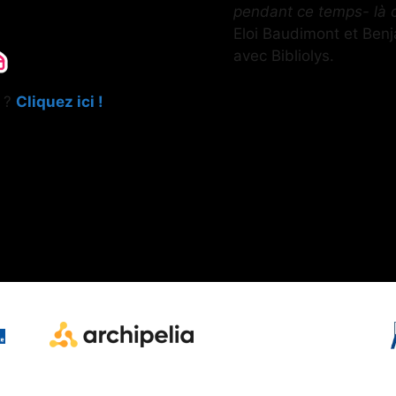
pendant ce temps- là 
Eloi Baudimont et Ben
avec Bibliolys.
e ?
Cliquez ici !