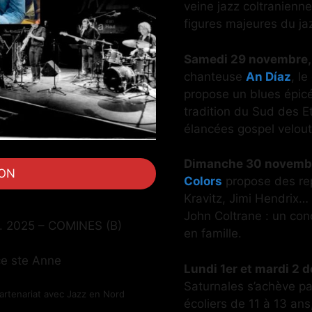
veine jazz coltranienn
figures majeures du j
Samedi 29 novembre
chanteuse
An Díaz
, l
propose un blues épicé
tradition du Sud des E
élancées gospel velou
Dimanche 30 novembr
ION
Colors
propose des rep
Kravitz, Jimi Hendrix…
John Coltrane : un conc
c. 2025 – COMINES (B)
en famille.
ce ste Anne
Lundi 1er et mardi 2
Saturnales s’achève pa
artenariat avec Jazz en Nord
écoliers de 11 à 13 ans