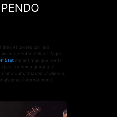
 UPENDO
ières et portés par leur
siciens (dont le brillant Wajdi
ph 5tet
mêlent musique nord-
ons jazz, rythmes gnaoua et
remier album,
Shapes of Silence
,
nnaissance internationale.