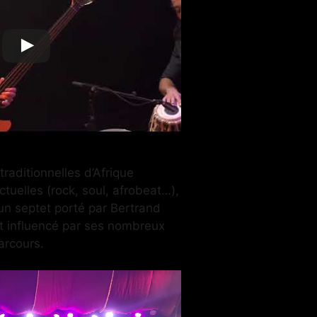
raditionnelles d’Afrique
tuelles (rock, soul, afrobeat…),
un septet porté par Bertrand
est influencé par ses nombreux
arcours.