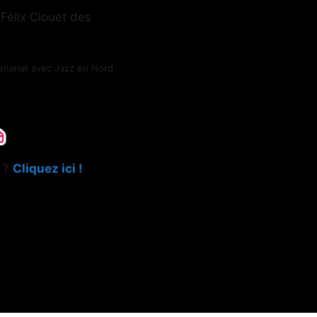
 Félix Clouet des
tenariat avec Jazz en Nord
e ?
Cliquez ici !