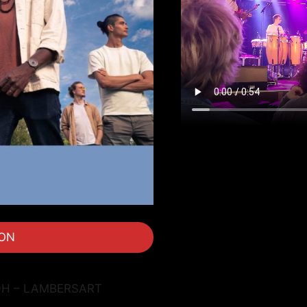
ION
20H – LAMBERSART