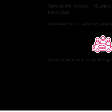
Salle André Malraux – 15, place
Pesruches
Production : Ville de Lambersart, en par
Vous rechercher un covoiturag