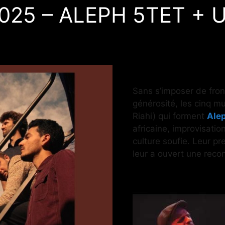
2025 – ALEPH 5TET +
Sans s’imposer de front
générosité, les cinq mu
Riahi) qui forment
Ale
africaine, improvisati
culture soufie. Leur p
leur a ouvert une reco