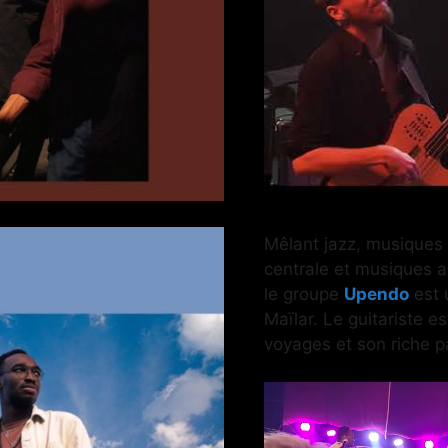
Mêlant jazz, musiques t
centrale et musiques ac
le groupe
Upendo
est 
Maïlar. Le guitariste 
voyages et son riche p