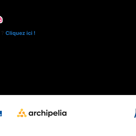
e ?
Cliquez ici !