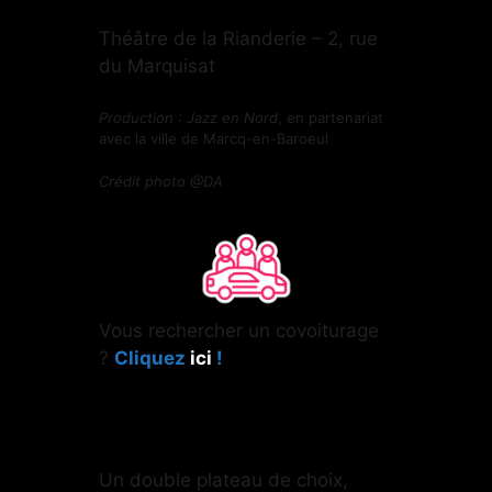
Théâtre de la Rianderie – 2, rue
du Marquisat
Production : Jazz en Nord
, en partenariat
avec la ville de Marcq-en-Baroeul
Crédit photo @DA
Vous rechercher un covoiturage
?
Cliquez
ici
!
Un double plateau de choix,