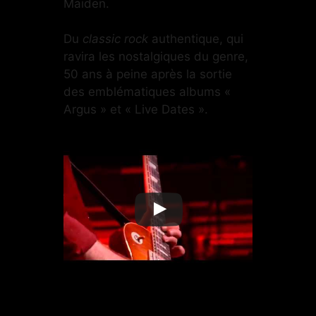
Maiden.
Du
classic rock
authentique, qui
ravira les nostalgiques du genre,
50 ans à peine après la sortie
des emblématiques albums «
Argus » et « Live Dates ».