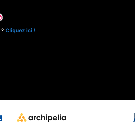
e ?
Cliquez ici !