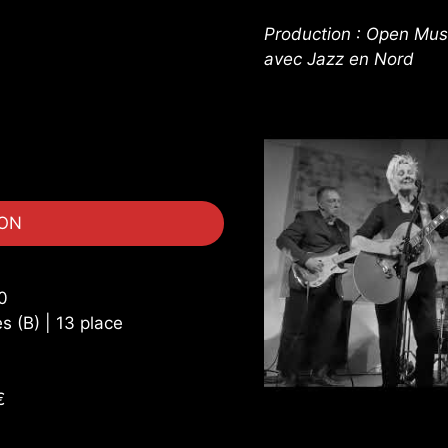
Production : Open Musi
avec Jazz en Nord
ION
0
 (B) | 13 place
€