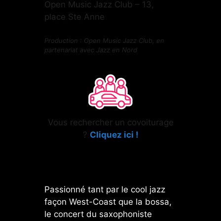
Open Music Jazz Club – 13,
place Ste Anne
Production : Open Music Jazz Club, en
partenariat avec Jazz en Nord
Vous rechercher un covoiturage
?
Cliquez ici !
Passionné tant par le cool jazz
façon West-Coast que la bossa,
le concert du saxophoniste