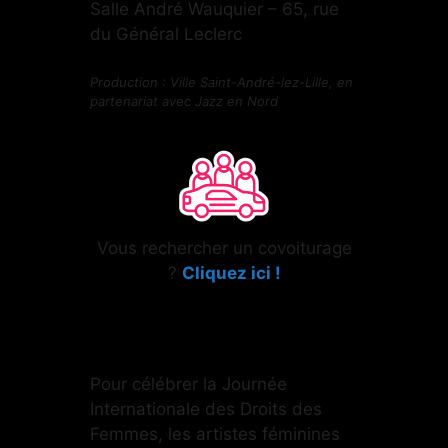
Salle André Wauquier – 65, rue
du Général Leclerc
Production : Ville Saint-André-lez-Lille, en
partenariat avec Jazz en Nord
Vous rechercher un covoiturage
?
Cliquez ici !
Pour célébrer la Journée
Internationale des Droits des
Femmes, les artistes féminines