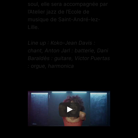
soul, elle sera accompagnée par
l’Atelier jazz de l’Ecole de
musique de Saint-André-lez-
Lille.
Line up : Koko-Jean Davis :
chant, Anton Jarl : batterie, Dani
Baraldès : guitare, Victor Puertas
: orgue, harmonica