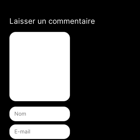
Laisser un commentaire
Commentaire
Nom
E-
mail