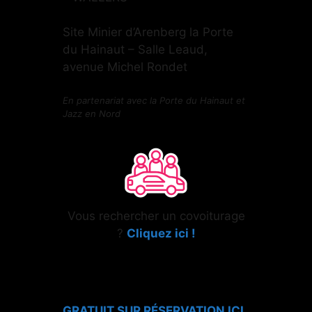
Site Minier d’Arenberg la Porte
du Hainaut – Salle Leaud,
avenue Michel Rondet
En partenariat avec la Porte du Hainaut et
Jazz en Nord
Vous rechercher un covoiturage
?
Cliquez ici !
GRATUIT SUR RÉSERVATION ICI