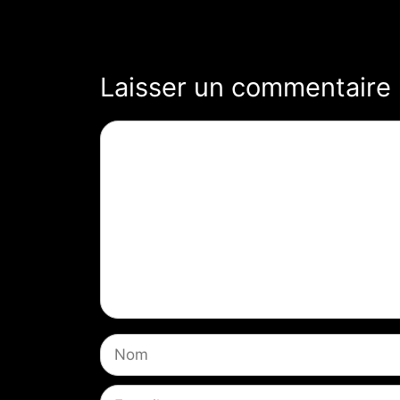
Laisser un commentaire
Commentaire
Nom
E-