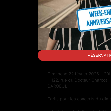
RÉSERVAT
Dimanche 22 février 2026 – 20
– 122, rue du Docteur Charcot
BAROEUL
Tarifs pour les concerts du dim