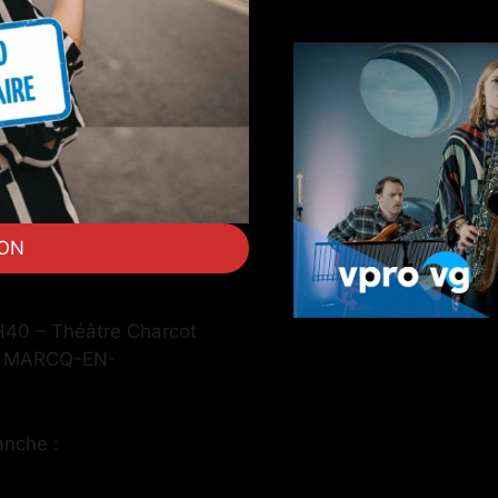
ION
H40 – Théâtre Charcot
 – MARCQ-EN-
anche :