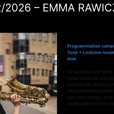
2/2026 – EMMA RAWICZ
Programmation complè
Tunji
+
Ludivine Issa
4tet
La saxophoniste ténor
parler d’elle par son e
inspirée par Chick Cor
chromesthésie semble 
jazz sans limites, et la
vocabulaire musical fo