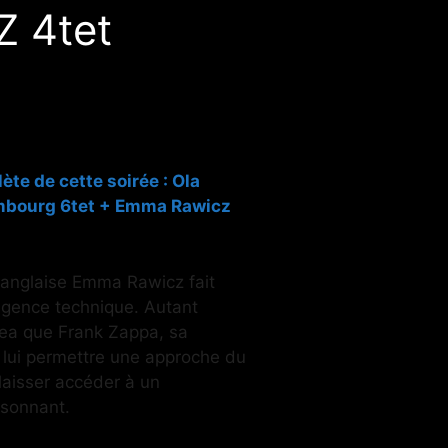
 4tet
te de cette soirée :
Ola
mbourg 6tet
+
Emma Rawicz
 anglaise Emma Rawicz fait
xigence technique. Autant
rea que Frank Zappa, sa
lui permettre une approche du
 laisser accéder à un
isonnant.