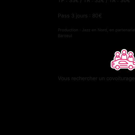
TP : 35€ / TR : 32€ / TA : 30€
Pass 3 jours : 80€
Production : Jazz en Nord, en partenaria
Baroeul
Vous rechercher un covoiturag