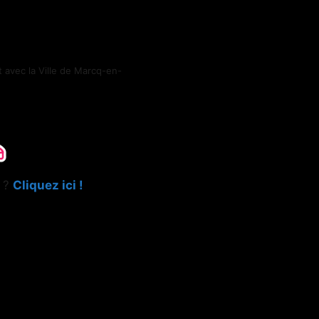
t avec la Ville de Marcq-en-
e ?
Cliquez ici !