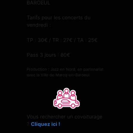
BAROEUL
Tarifs pour les concerts du
vendredi :
TP : 30€ / TR : 27€ / TA : 25€
Pass 3 jours : 80€
Production : Jazz en Nord, en partenariat
avec la Ville de Marcq-en-Baroeul
Vous rechercher un covoiturage
?
Cliquez ici !