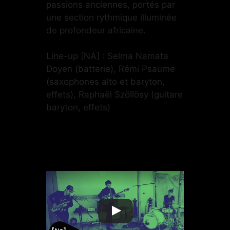
passions anciennes, portés par
une section rythmique illuminée
de profondeur africaine.
Line-up [NA] : Selma Namata
Doyen (batterie), Rémi Psaume
(saxophones alto et baryton,
effets), Raphaël Szöllösy (guitare
baryton, effets)
Instagram
Facebook
Bandcamp