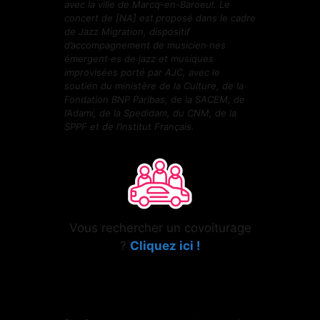
avec la ville de Marcq-en-Baroeul. Le
concert de [NA] est
proposé dans le cadre
de Jazz Migration, dispositif
d’accompagnement de musicien·nes
émergent·es de jazz et musiques
improvisées porté par AJC, avec le
soutien du ministère de la Culture, de la
Fondation BNP Paribas, de la SACEM, de
l’Adami, de la Spedidam, du CNM, de la
SPPF et de l’Institut Français.
Vous rechercher un covoiturage
?
Cliquez
ici
!