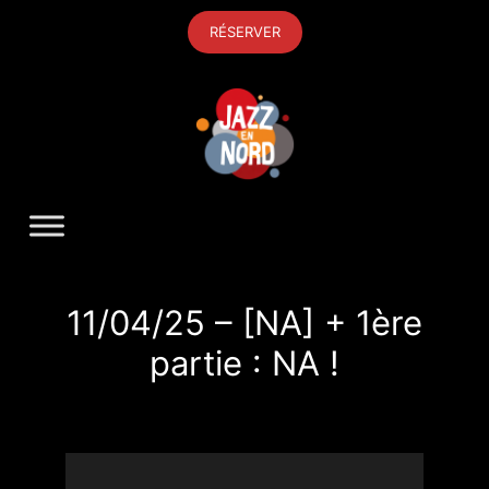
Aller
RÉSERVER
au
contenu
11/04/25 – [NA] + 1ère
partie : NA !