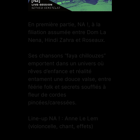
En première partie, NA !, à la
filiation assumée entre Dom La
Nena, Hindi Zahra et Roseaux.
Ses chansons “faya chillouzes”
emportent dans un univers où
rêves d’enfance et réalité
entament une douce valse, entre
féérie folk et secrets soufflés à
fleur de cordes
pincées/caressées.
Line-up NA ! : Anne Le Lem
(violoncelle, chant, effets)