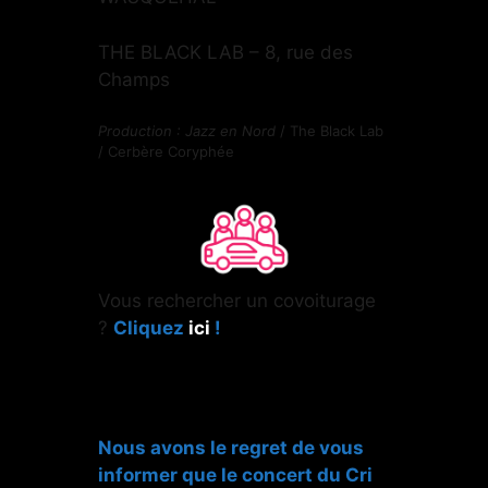
THE BLACK LAB – 8, rue des
Champs
Production : Jazz en Nord
/ The Black Lab
/ Cerbère Coryphée
Vous rechercher un covoiturage
?
Cliquez
ici
!
Nous avons le regret de vous
informer que le concert du Cri