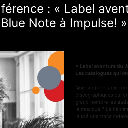
férence : « Label avent
Blue Note à Impulse! »
« Label aventure du J
Les catalogues qui ont 
Que serait l’histoire d
discographiques qui on
grand nombre les audac
la musique ? Le flair i
laissé une trace indélé