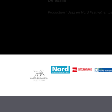
Delesalle
Production : Jazz en Nord Festival, en part