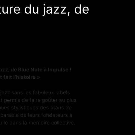
ure du jazz, de
azz, de Blue Note à Impulse !
fait l’histoire »
u jazz sans les fabuleux labels
t permis de faire goûter au plus
es stylistiques des titans de
mparable de leurs fondateurs a
bile dans la mémoire collective.