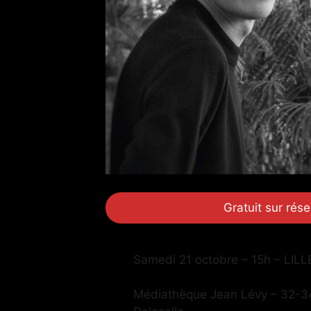
Gratuit sur rése
Samedi 21 octobre – 15h – LILL
Médiathèque Jean Lévy – 32-3