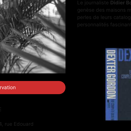
Le journaliste
Didier B
genèse des maisons my
perles de leurs catalog
personnalités fascinan
rvation
E
4, rue Edouard