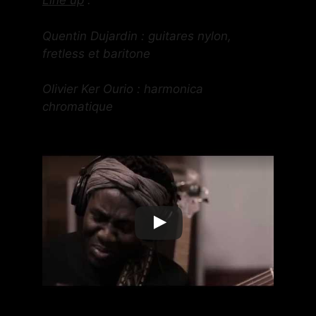
Line up
:
Quentin Dujardin : guitares nylon,
fretless et baritone
Olivier Ker Ourio : harmonica
chromatique