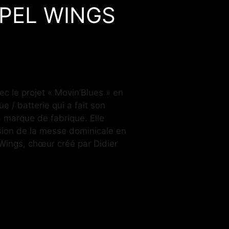
SPEL WINGS
ec le projet « Movin’Blues » en
e / batterie qui a fait son
sa marque de fabrique. Elle
asion de la messe dominicale en
ngs, chœur créé par Didier