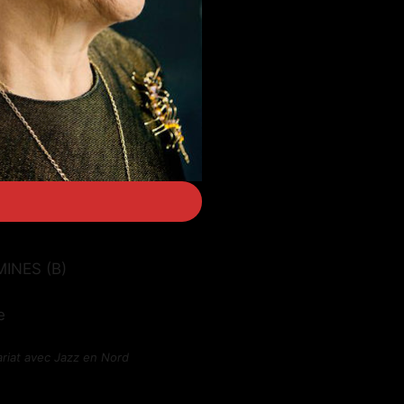
MINES (B)
e
riat avec Jazz en Nord