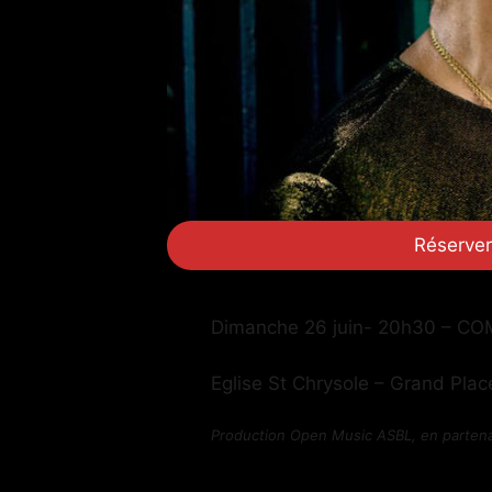
Réserver
Dimanche 26 juin- 20h30 – CO
Eglise St Chrysole – Grand Plac
Production Open Music ASBL, en partena