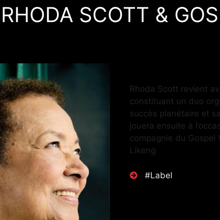
– RHODA SCOTT & GO
Rhoda Scott revient av
constituant un duo orgu
succès planétaire et 
jouera ensuite à l’occ
compagnie du Gospel Wi
Likeng
#Label