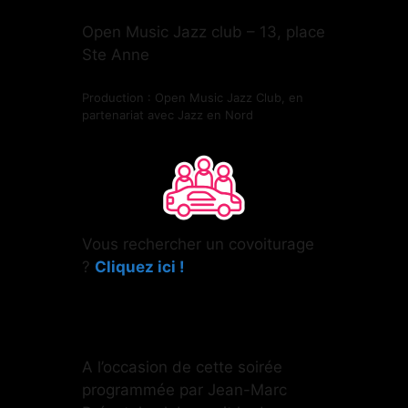
Open Music Jazz club – 13, place
Ste Anne
Production : Open Music Jazz Club, en
partenariat avec Jazz en Nord
Vous rechercher un covoiturage
?
Cliquez ici !
A l’occasion de cette soirée
programmée par Jean-Marc