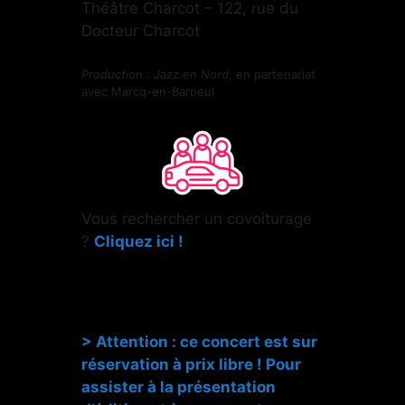
Théâtre Charcot – 122, rue du
Docteur Charcot
Production : Jazz en Nord
, en partenariat
avec Marcq-en-Baroeul
Vous rechercher un covoiturage
?
Cliquez ici !
>
Attention : ce concert est sur
réservation à prix libre ! Pour
assister à la présentation